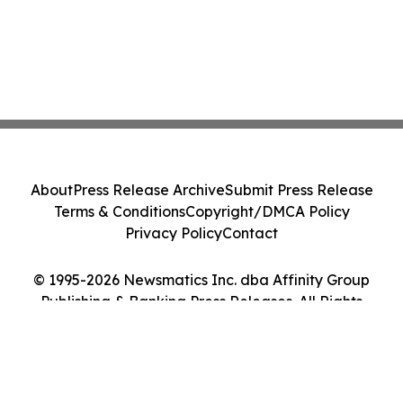
About
Press Release Archive
Submit Press Release
Terms & Conditions
Copyright/DMCA Policy
Privacy Policy
Contact
© 1995-2026 Newsmatics Inc. dba Affinity Group
Publishing & Banking Press Releases. All Rights
Reserved.
Cookie Settings / Your Privacy Choices